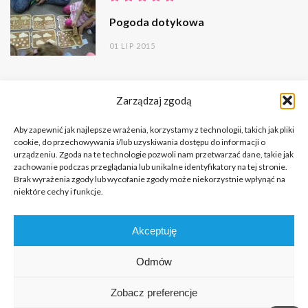
Pogoda dotykowa
01 LIP 2015
Zarządzaj zgodą
Aby zapewnić jak najlepsze wrażenia, korzystamy z technologii, takich jak pliki
cookie, do przechowywania i/lub uzyskiwania dostępu do informacji o
urządzeniu. Zgoda na te technologie pozwoli nam przetwarzać dane, takie jak
zachowanie podczas przeglądania lub unikalne identyfikatory na tej stronie.
Brak wyrażenia zgody lub wycofanie zgody może niekorzystnie wpłynąć na
niektóre cechy i funkcje.
Copyright © 2026 Portal o Integracji Sensorycznej dla terapeutów
Akceptuję
i rodziców.
All rights reserved.
Odmów
KILKA SŁÓW NA PRZYWITANIE
FUNDACJA
KONTAKT
Zobacz preferencje
REDAKCJA
POLITYKA PRYWATNOŚCI