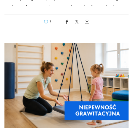
odpowiedniego regulowania reakcji na bodźce pochodzące z
otoczenia oraz z własnego ciała. Osoby z zaburzeniami
?
modulacji sensorycznej mogą reagować na bodźce zbyt
intensywnie, zbyt słabo lub stale poszukiwać dodatkowych
doświadczeń sensorycznych. […]