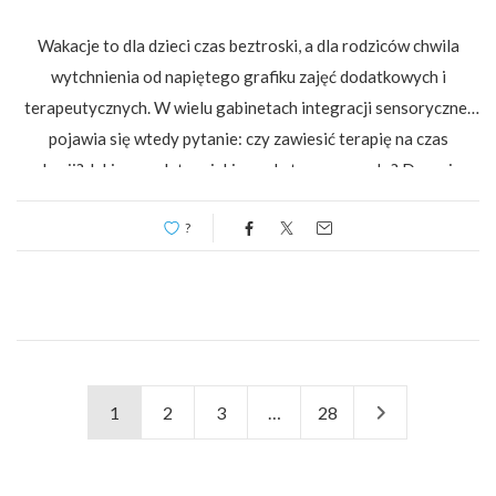
Wakacje to dla dzieci czas beztroski, a dla rodziców chwila
wytchnienia od napiętego grafiku zajęć dodatkowych i
terapeutycznych. W wielu gabinetach integracji sensorycznej
pojawia się wtedy pytanie: czy zawiesić terapię na czas
wakacji? Jakie są zalety, a jakie wady tego pomysłu? Decyzja o
dwumiesięcznej przerwie rzadko jest czarno-biała. Dla jednego
?
dziecka będzie to zbawienny reset, […]
1
2
3
…
28