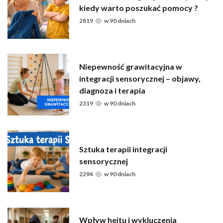
kiedy warto poszukać pomocy ?
2819
w
90 dniach
Niepewność grawitacyjna w
integracji sensorycznej – objawy,
diagnoza i terapia
2319
w
90 dniach
Sztuka terapii integracji
sensorycznej
2294
w
90 dniach
Wpływ hejtu i wykluczenia