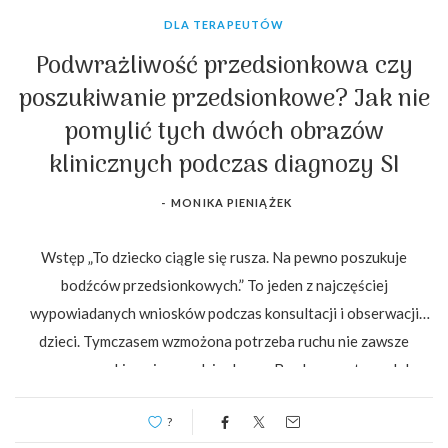
DLA TERAPEUTÓW
Podwrażliwość przedsionkowa czy
poszukiwanie przedsionkowe? Jak nie
pomylić tych dwóch obrazów
klinicznych podczas diagnozy SI
-
MONIKA PIENIĄŻEK
Wstęp „To dziecko ciągle się rusza. Na pewno poszukuje
bodźców przedsionkowych.” To jeden z najczęściej
wypowiadanych wniosków podczas konsultacji i obserwacji
dzieci. Tymczasem wzmożona potrzeba ruchu nie zawsze
oznacza poszukiwanie przedsionkowe. Bardzo często podobne
zachowania obserwujemy również u dzieci z podwrażliwością
?
przedsionkową. Oba obrazy kliniczne mogą wydawać się