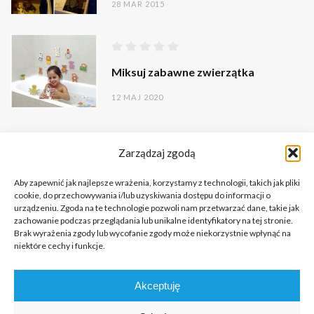
28 MAR 2015
Miksuj zabawne zwierzątka
12 MAJ 2020
Zarządzaj zgodą
Aby zapewnić jak najlepsze wrażenia, korzystamy z technologii, takich jak pliki
cookie, do przechowywania i/lub uzyskiwania dostępu do informacji o
urządzeniu. Zgoda na te technologie pozwoli nam przetwarzać dane, takie jak
zachowanie podczas przeglądania lub unikalne identyfikatory na tej stronie.
Brak wyrażenia zgody lub wycofanie zgody może niekorzystnie wpłynąć na
niektóre cechy i funkcje.
Copyright © 2026 Portal o Integracji Sensorycznej dla terapeutów
Akceptuję
i rodziców.
All rights reserved.