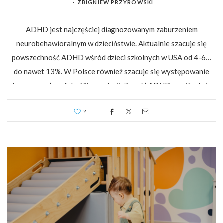
-
ZBIGNIEW PRZYROWSKI
ADHD jest najczęściej diagnozowanym zaburzeniem
neurobehawioralnym w dzieciństwie. Aktualnie szacuje się
powszechność ADHD wśród dzieci szkolnych w USA od 4-6%
do nawet 13%. W Polsce również szacuje się występowanie
tego zespołu u 4 do 6% populacji. Zespół ADHD manifestuje
złożoność i różnorodność symptomów, często ujawnia
?
nawrotowy i falowy przebieg. Niestety, nie ma jasności i zgody
co do jego oceny i klasyfikacji, metod diagnozowania, […]