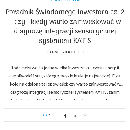
DLA RODZICÓW
Poradnik Świadomego Inwestora cz. 2
– czy i kiedy warto zainwestować w
diagnozę integracji sensorycznej
systemem KATIS
-
AGNIESZKA POTOK
Rodzicielstwo to jedna wielka inwestycja – czasu, energii,
cierpliwości i snu, którego zwykle brakuje najbardziej. Dziś
kolejna odsłona tej opowieści: czy warto zainwestować w
diagnozę integracji sensorycznej systemem KATIS, zanim
maluch skończy 4 lata? Jeśli Wasze dziecko reaguje płaczem na
sam widok piasku, nie znosi mycia głowy, biega bez wytchnienia
?
jak nakręcone, albo wręcz przeciwnie […]