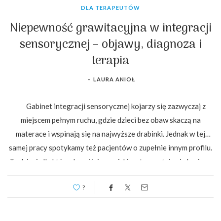
DLA TERAPEUTÓW
Niepewność grawitacyjna w integracji
sensorycznej – objawy, diagnoza i
terapia
-
LAURA ANIOŁ
Gabinet integracji sensorycznej kojarzy się zazwyczaj z
miejscem pełnym ruchu, gdzie dzieci bez obaw skaczą na
materace i wspinają się na najwyższe drabinki. Jednak w tej
samej pracy spotykamy też pacjentów o zupełnie innym profilu.
To dzieci, dla których wejście na niski materac staje się barierą,
a prośba o zajęcie miesjca na […]
?