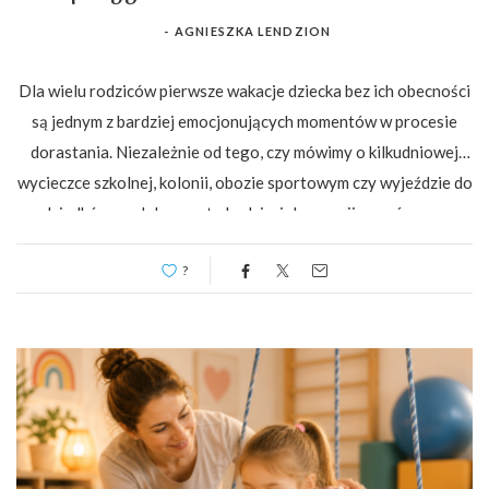
-
AGNIESZKA LENDZION
Dla wielu rodziców pierwsze wakacje dziecka bez ich obecności
są jednym z bardziej emocjonujących momentów w procesie
dorastania. Niezależnie od tego, czy mówimy o kilkudniowej
wycieczce szkolnej, kolonii, obozie sportowym czy wyjeździe do
dziadków, rozłąka często budzi wiele emocji – zarówno u
dziecka, jak i u dorosłych. Rodzice zastanawiają się, czy dziecko
?
sobie poradzi, czy […]