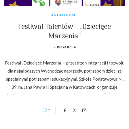
AKTUALNOŚCI
Festiwal Talentów – „Dziecięce
Marzenia”
-
REDAKCJA
Festiwal „Dziecięce Marzenia” – przestrzeń integracji i rozwoju
dla najmłodszych Wychodząc naprzeciw potrzebom dzieci ze
specjalnymi potrzebami edukacyjnymi, Szkoła Podstawowa Nr
39 im. Jana Pawła II Specjalna w Katowicach, organizuje
festiwal talentów, w tegorocznej edycji o temacie „Dziecięce
Marzenia”. Celem jest tworzenie przyjaznej i twórczej
?
przestrzeni dla rozwoju, wymiany doświadczeń oraz
przełamywania społecznych barier. Festiwal […]