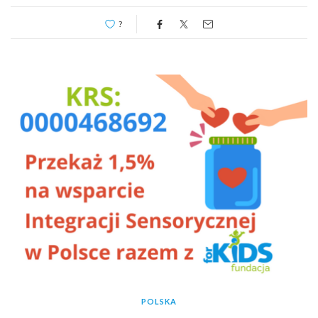
osoba która wprowadziła terapię Integracji Sensorycznej do
?
Polski i jest niekwestionowanym autorytetem w tej dziedzinie
w Polsce. […]
POLSKA