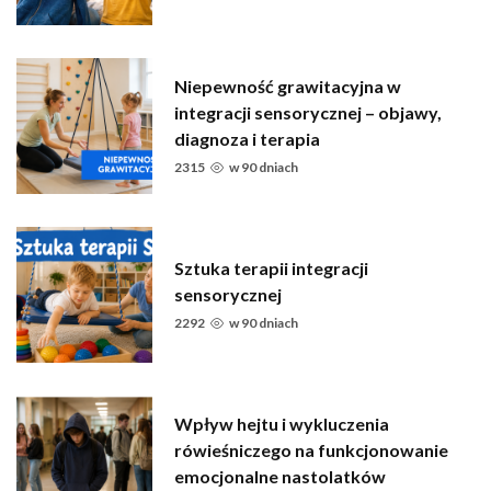
Niepewność grawitacyjna w
integracji sensorycznej – objawy,
diagnoza i terapia
2315
w
90 dniach
Sztuka terapii integracji
sensorycznej
2292
w
90 dniach
Wpływ hejtu i wykluczenia
rówieśniczego na funkcjonowanie
emocjonalne nastolatków