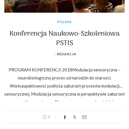
POLSKA
Konferencja Naukowo-Szkoleniowa
PSTIS
-
REDAKCJA
PROGRAM KONFERENCJI 2018Modulacja sensoryczna –
neurobiologiczny proces od narodzin do starości.
Wieloaspektowość podłoża zaburzeń procesów modulacji
sensorycznej. Modulacja sensoryczna w perspektywie zaburzeń
ze spektrum autyzmu. Dieta sensoryczna w kontekście
zaburzeń modulacji sensorycznej. 08.30 – 09.00 Rejestracja.
?
Bufet powitalny.09.00 – 09.15 Uroczyste…