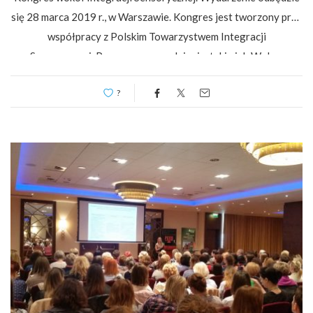
się 28 marca 2019 r., w Warszawie. Kongres jest tworzony przy
współpracy z Polskim Towarzystwem Integracji
Sensorycznej. Poruszymy zagadnienia, takie jak:Wpływ
zaburzeń SI na całościowy rozwój dziecka – analiza
?
przypadkówJak…