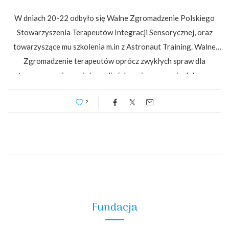
W dniach 20-22 odbyło się Walne Zgromadzenie Polskiego
Stowarzyszenia Terapeutów Integracji Sensorycznej, oraz
towarzyszące mu szkolenia m.in z Astronaut Training. Walne
Zgromadzenie terapeutów oprócz zwykłych spraw dla
stowarzyszenia musiało podjąć decyzje w sprawie dalszego
kierownictwa. Dotychczasowa prezez Pani Doktor Marta…
?
Fundacja