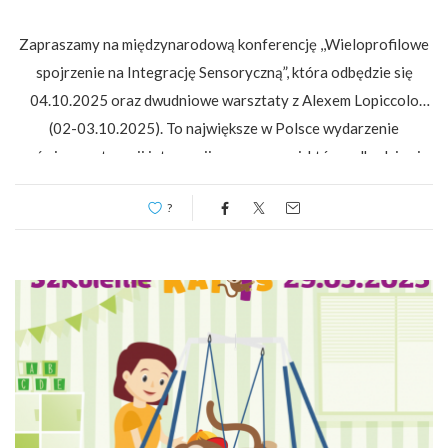
Zapraszamy na międzynarodową konferencję ,,Wieloprofilowe
spojrzenie na Integrację Sensoryczną”, która odbędzie się
04.10.2025 oraz dwudniowe warsztaty z Alexem Lopiccolo
(02-03.10.2025). To największe w Polsce wydarzenie
poświęcone terapii integracji sensorycznej, które odbędzie się
w Warszawie i zgromadzi aż 9 ekspertów w tym światowej
?
klasy specjalistów i praktyków SI. To niepowtarzalna okazja,
aby poznać metody, wyniki najnowszych […]