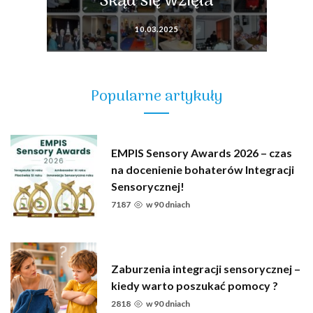
Skąd się wzięła
10.03.2025
Popularne artykuły
EMPIS Sensory Awards 2026 – czas
na docenienie bohaterów Integracji
Sensorycznej!
7187
w
90 dniach
Zaburzenia integracji sensorycznej –
kiedy warto poszukać pomocy ?
2818
w
90 dniach