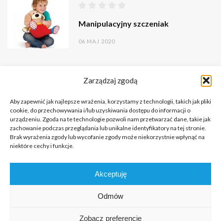
Manipulacyjny szczeniak
06 MAJ 2020
Zarządzaj zgodą
Aby zapewnić jak najlepsze wrażenia, korzystamy z technologii, takich jak pliki
cookie, do przechowywania i/lub uzyskiwania dostępu do informacji o
urządzeniu. Zgoda na te technologie pozwoli nam przetwarzać dane, takie jak
zachowanie podczas przeglądania lub unikalne identyfikatory na tej stronie.
Brak wyrażenia zgody lub wycofanie zgody może niekorzystnie wpłynąć na
niektóre cechy i funkcje.
Copyright © 2026 Portal o Integracji Sensorycznej dla terapeutów
Akceptuję
i rodziców.
All rights reserved.
Odmów
KILKA SŁÓW NA PRZYWITANIE
FUNDACJA
KONTAKT
Zobacz preferencje