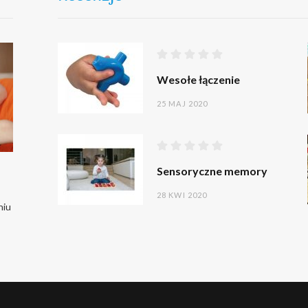
Wesołe łączenie
25 MAJ 2020
Sensoryczne memory
28 KWI 2020
niu