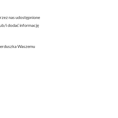
przez nas udostępnione
ub/i dodać informację
a serduszka Waszemu