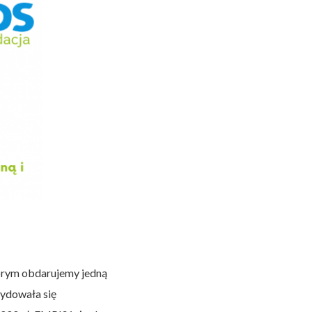
tórym obdarujemy jedną
cydowała się