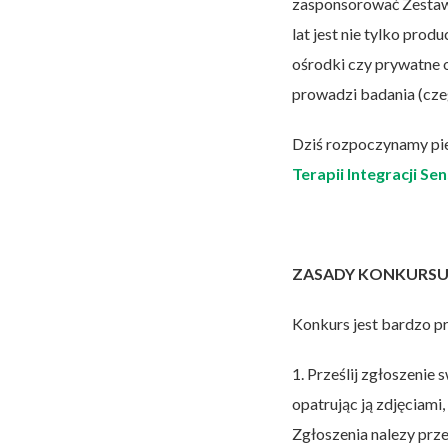
zasponsorować Zestawy 
lat jest nie tylko pro
ośrodki czy prywatne os
prowadzi badania (cze
Dziś rozpoczynamy pie
Terapii Integracji Se
ZASADY KONKURS
Konkurs jest bardzo pr
1. Prześlij zgłoszenie
opatrując ją zdjęciam
Zgłoszenia nalezy prze