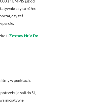
000 zł. EMPIS już od
tatywnie czy to różne
ortal, czy też
sparcie.
szkolu
Zestaw Nr V Do
aliśmy w punktach:
otrzebuje sali do SI,
a inicjatywie.