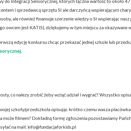
do Integracji Sensorycznej, których łączna wartość to około 47 
ducentem i sprzedawcą sprzętu SI ale darczyńcą wspierającym chary
oby, ale również finansuje szerzenie wiedzy o SI wspierając nasz p
go owcem jest KATIS), dziękujemy w tym miejscu za okazywane w
rwszą edycję konkursu chcąc przekazać jednej szkole lub przed
nsorycznej
.
U
osty, co nalezy zrobić żeby wziąć udział i wygrać? Wszystko opis
 swojej szkoły/przedszkola opisując krótko czemu wasza placówka p
i, a może filmem? Dokładną formę zgłoszenia pozostawiamy Państw
syłać na mail: info@fundacjaforkids.pl