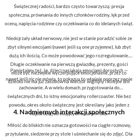
Świątecznej radości, bardzo często towarzyszą: presja
społeczna, prównania do innych członków rodziny, lęk przed
oceną, napięcia rodzinne czy oczekiwania co do idelanych świąt.
Niedojrzały układ nerwowy, nie jest w stanie poradzić sobie ze
zbyt silnymi emcojami (nawet jeśli są one przyjemne), lub zbyt
dużą ich ilością. Co może powodować jego rozregulowanie.
Długie oczekiwanie na pierwszą gwiazdkę, prezenty, gości
Pamiętajmy też, że dzieci nasiąkają emocjami dorosłych —
może być niezwykle wyczerpujące emocjonalnie, przez co
nawet jeśli nic nie mówią, to pokazuą to właśnie poprzez swoje
dziecko nie ma już zasobów na wieczór wigilijny i kolejne dni.
zachowanie. A w wielu domach, przygotowania do
świątecznych dni, to istny emocjonalny rollercoaster. Nie bez
powodu, okres około świąteczny jest określany jako jeden z
4. Nadmiernych interakcji społecznych
najbardziej stresujących w całym roku.
Miłość do bliskich nie oznacza gotowości na ciągłe rozmowy,
przytulanie, siedzenie przy stole i uśmiechanie się do zdjęć. Dla