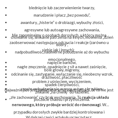
blednięcie lub zaczerwienienie twarzy,
marudzenie i płacz „bez powodu”,
awantury, „histerie” o drobiazgi, wybuchy złości,
agresywne lub autoagresywne zachowania,
Nie zapominajmy o osobach dorosłych, u którcy można
chowanie się, unikanie patrzenia na innych, mówienia „dzień
zaobserwować następujące odczucia i reakcje (zarówno u
dobry”,
siebie jak i innych):
nadpobudliwość,nadmierne pobudzenie aż do wybuchu
emocjonalnego,
napięcie barków,
nagłe zmęczenie, opadnięcie z sił a nawet zaśnięcie,
bóle głowy, migreny,
odcinanie się, zastyganie, wyłączanie się, nieobecny wzrok,
drażliwość, płaczliwość
problem z uśnięciem, wyciszeniem,
spadek cierpliwości,
częste wybudzanie się w nocy, w tym z krzykiem.
Najważniejsze jest pamiętanie w tej całej sytuacji, że to nie jest
znikanie „na chwilę” do łazienki,
„złe zachowanie” czy brak wychowania .To
reakcja układu
poczucie chaosu i przytłoczenia.
nerwowego, który próbuje wrócić do równowagi
. W
przypadku dorosłych zwykle bardziej kontrolowana i
W dalszej części artykułu przeczytasz: