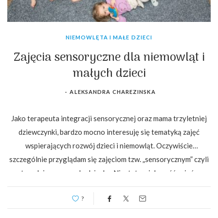
NIEMOWLĘTA I MAŁE DZIECI
Zajęcia sensoryczne dla niemowląt i
małych dzieci
-
ALEKSANDRA CHAREZINSKA
Jako terapeuta integracji sensorycznej oraz mama trzyletniej
dziewczynki, bardzo mocno interesuję się tematyką zajęć
wspierających rozwój dzieci i niemowląt. Oczywiście
szczególnie przyglądam się zajęciom tzw. „sensorycznym” czyli
stymulującym zmysły dziecka. Niestety większość zajęć w
których uczestniczyłam razem z córką, nie…
?