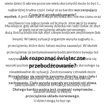
wielu dzieci (i wbrew pozorom wielu dorosłych) może to być ta
najbardziej trudna część świąt oraz bardzo
wyczerpujący
Czym jest przebodźcowanie?
wysiłek
. A jeśli taki stan trwa przez kilka dni i nie ma czasu oraz
możliwości na odpoczynek od licznych interakcji to mamy
Ma miejsce, gdy układ nerwowy dziecka nie radzi sobie ze zbyt
przepis na przeciążenie układu nerwowego.
dużą ilością bodźców lub zbyt silnym bodźcem zmysłowym (lub
innym). W takiej sytuacji organizm wysyła sygnały o
przeciążeniu, które dośc łatwo można zauważyć. W skutek
przeciążenia/ przestymulowania bodźcami które bywają też
Jak rozpoznać świąteczne
nazywane stresorami – mózg jest w stresie – wydziela się
przebodźcowanie?
wysoki poziom kortyzolu, a reakcje dziecka czy dorosłego są
nieadekwatne do sytuacji. Zestresowany człowiek może
Przyglądając się uważnie naszemu dziecku: jego ciału i
regaować aktywnie: walką lub ucieczką lub biernie:
zachowaniu.
Ciało
wysyła
sygnały wcześniej niż słowa.
zamrożeniem. I właśnie te reakcje możemy często
Dlatego bardzo ważna jest znajmość symptomów
zaobserwować w święta.
przeciążenia układu nerwowego.
U dzieci mogą to być np: