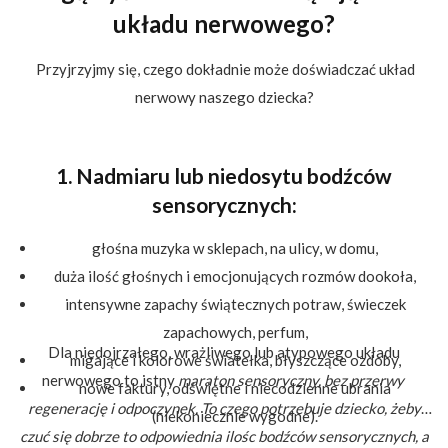
układu nerwowego?
Przyjrzyjmy się, czego dokładnie może doświadczać układ
nerwowy naszego dziecka?
1. Nadmiaru
lub niedosytu
bodźców
sensorycznych
:
głośna muzyka w sklepach, na ulicy, w domu,
duża ilość głośnych i emocjonujących rozmów dookoła,
intensywne zapachy świątecznych potraw, świeczek
zapachowych, perfum,
Dla niedojrzałego, wrażliwego lub atypowego układu
migające i kolorowe światełka, błyszczące ozdoby,
nerwowego to istny
maraton
sensoryczny,
bez przerwy
nowe faktury, odświętne i niecodzienne ubrania
regenerację i odpoczynek. To czego potrzebuje dziecko, żeby
(niekoniecznie wygodne).
czuć się dobrze to odpowiednia ilośc bodźców sensorycznych, a