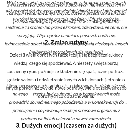
W okresie świąt, może zdecydowanie zabraknąć bezpiecznych
zwłaszcza tych pochodzących z bazowych (najważniejszych w
aktywności dotykowych, odpwiedniej dawki ruchu i aktywności
rozwoju) systemów zmysłowych: dotyku, przedsionka (układu
w której intensywnie pracują mięśnie;-) Długie podróże,
przedsionkowego) i propriocepcji (tzw. czucie głębokie).
siedzenie za stołem lub przed ekranem, zdecydowanie temu nie
sprzyjają. Więc oprócz nadmiaru pewnych bodźców,
2. Zmian rutyny
jednocześnie dzieci bardzo częto doświadczają niedosytu innych
(najbardziej potrzebnych dla regulacji).
Dzieci (i wielu dorosłych także) czują się bezpiecznie, kiedy
wiedzą, czego się spodziewać. A niestety święta burzą
codzienny rytm: późniejsze kładzenie się spać, liczne podróże,
goście w domu i odwiedzanie innych w ich domach, jedzenie o
Układ nerwowy może odbierać to jako sygnał:
„dzieje się coś
innych porach niż zwykle, nowe potrawy, wiele oczekiwań osób
nowego —
trzeba
b
yć
czujn
ym
”
, co w konsekwencji może
dorosłych co do zachowania.
prowadzić do nadmiernego pobudzenia a w konsekwencji do
przeciążenia co powoduje reakcje stresowe organizmu z
poziomu walki lub ucieczki a nawet zamrożenia.
3. Dużych emocji (czasem za dużych)