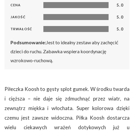
5.0
CENA
5.0
JAKOŚĆ
5.0
TRWAŁOŚĆ
Podsumowanie:
Jest to idealny zestaw aby zachęcić
dzieci do ruchu. Zabawka wspiera koordynację
wzrokowo-ruchową.
Piłeczka Koosh to gęsty splot gumek. W środku twarda
i cięższa – nie daje się zdmuchnąć przez wiatr, na
zewnątrz miękka i włochata. Super kolorowa dzięki
czemu jest zawsze widoczna. Piłka Koosh dostarcza
wielu ciekawych wrażeń dotykowych już u