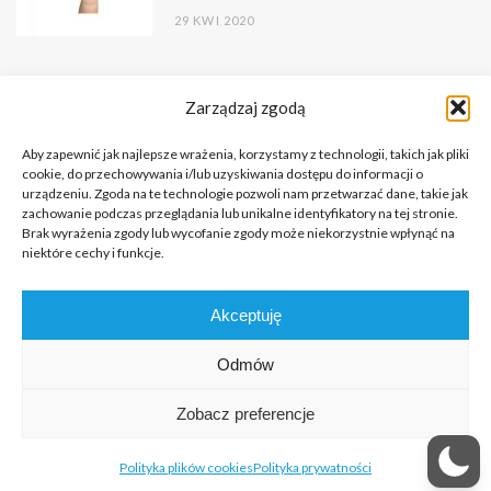
29 KWI 2020
Zarządzaj zgodą
Aby zapewnić jak najlepsze wrażenia, korzystamy z technologii, takich jak pliki
cookie, do przechowywania i/lub uzyskiwania dostępu do informacji o
urządzeniu. Zgoda na te technologie pozwoli nam przetwarzać dane, takie jak
zachowanie podczas przeglądania lub unikalne identyfikatory na tej stronie.
Brak wyrażenia zgody lub wycofanie zgody może niekorzystnie wpłynąć na
niektóre cechy i funkcje.
Copyright © 2026 Portal o Integracji Sensorycznej dla terapeutów
Akceptuję
i rodziców.
All rights reserved.
Odmów
KILKA SŁÓW NA PRZYWITANIE
FUNDACJA
KONTAKT
Zobacz preferencje
REDAKCJA
POLITYKA PRYWATNOŚCI
POLITYKA PLIKÓW COOKIES (EU)
Polityka plików cookies
Polityka prywatności