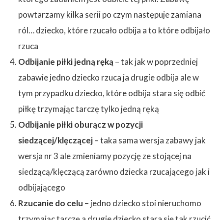
powtarzamy kilka serii po czym następuje zamiana
ról… dziecko, które rzucało odbija a to które odbijało
rzuca
Odbijanie piłki jedną ręką
– tak jak w poprzedniej
zabawie jedno dziecko rzuca ja drugie odbija ale w
tym przypadku dziecko, które odbija stara się odbić
piłkę trzymając tarczę tylko jedną ręką
Odbijanie piłki oburącz w pozycji
siedzącej/klęczącej
– taka sama wersja zabawy jak
wersja nr 3 ale zmieniamy pozycję ze stojącej na
siedzącą/klęczącą zarówno dziecka rzucającego jak i
odbijającego
Rzucanie do celu
– jedno dziecko stoi nieruchomo
trzymając tarczę a drugie dziecko stara się tak rzucić