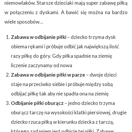
niemowlaków. Starsze dzieciaki mają super zabawę piłką
w połączeniu z dyskami. A bawić się można na bardzo
wiele sposobów…
Zabawa w odbijanie piłki
– dziecko trzyma dysk
obiema rękami i próbuje odbić jak największą ilość
razy piłkę do góry. Gdy piłka spadnie na ziemię
liczenie zaczynamy od nowa
Zabawa w odbijanie piłki w parze
– dwoje dzieci
staje na przeciwko siebie i próbuje między sobą
odbijać piłkę tak aby nie spadła ona na ziemię
Odbijanie piłki oburącz
– jedno dziecko trzyma
oburącz tarczę na wysokości klatki piersiowej, drugie
dziecko rzuca piłką w kierunku dziecka z tarczą,
którego zadaniem jest odbicie tej piłki. Zabawę