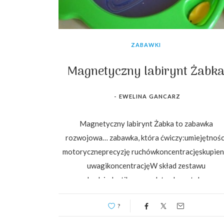
ZABAWKI
Magnetyczny labirynt Żabk
-
EWELINA GANCARZ
Magnetyczny labirynt Żabka to zabawka
rozwojowa… zabawka, która ćwiczy:umiejętnośc
motoryczneprecyzję ruchówkoncentracjęskupien
uwagikoncentracjęW skład zestawu
wchodzi:plastikowa podstawkametalowa
kulkamagnetyczny wodzikpięć przezroczystych
?
szablonów z wklęsło-wypukłymi kształtami
pozwalającymi na wykonywanie ćwiczeń