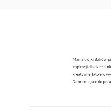
KSIĄŻKI
dorośli mów
Zakątka za
DLA TERAPEUTÓW
wszystko zło
– niepozorn
Pierwsze 3 
Wodne łowi
DLA NAUCZYCIELI
przezroczys
najważniejs
gra wędkar
rozwoju dzi
wiele rado
przedszkole
wędkarzowi
podstawowa
znajdziemy.
Mama trójki Bąków, 
inspiracji dla dzieci i
kreatywne, łatwe w wyk
Dobre miejsce do pora