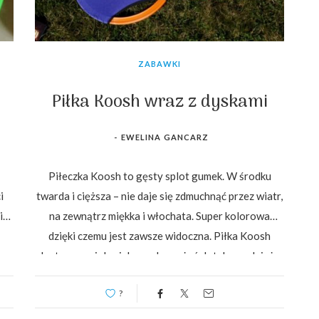
ZABAWKI
a
Piłka Koosh wraz z dyskami
-
EWELINA GANCARZ
Piłeczka Koosh to gęsty splot gumek. W środku
i
twarda i cięższa – nie daje się zdmuchnąć przez wiatr,
ie
na zewnątrz miękka i włochata. Super kolorowa
dzięki czemu jest zawsze widoczna. Piłka Koosh
dostarcza wielu ciekawych wrażeń dotykowych już u
niemowlaków. Starsze…
?