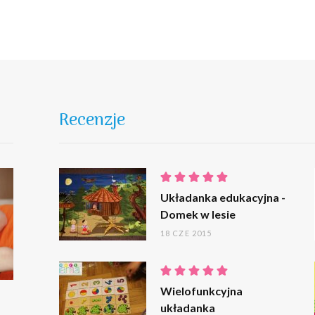
ć
 Z
Recenzje
Układanka edukacyjna -
Domek w lesie
18 CZE 2015
Wielofunkcyjna
układanka