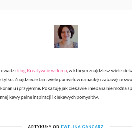
ią: „on się o
witała Sensotaca
energii, cierpliwości i snu
kolorowych elementów 
ści”, „ona...
a, w całości
którego zwykle brakuje
namalowanymi buźkami
lata życia to
enie to urocza
Wstęp „To dziecko ciągle
Zabawka ,,Twoje
ta...
najbardziej....
Elementy te...
zy czas w
ska, która sprawi
rusza. Na pewno poszuk
opowiadania/ emocje” t
ecka. Nie
ści małemu
bodźców przedsionkowy
sześć kolorowych,
, nie szkoła
. W zestawie
To jeden z najczęściej...
laminowanych kostek z
,...
..
obrazkami. Każdy sześc
jest o...
prowadzi
blog Kreatywnie w domu
, w którym znajdziesz wiele cie
 nie tylko. Znajdziecie tam wiele pomysłów na naukę i zabawę ze sw
onaniu i przyjemne. Pokazuję jak ciekawie i niebanalnie można sp
nnej kawy pełne inspiracji i ciekawych pomysłów.
ARTYKUŁY OD
EWELINA GANCARZ