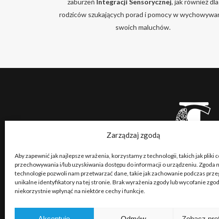
zaburzeń
Integracji Sensorycznej
, jak również dla
rodziców szukających porad i pomocy w wychowywa
swoich maluchów.
Zarządzaj zgodą
Aby zapewnić jak najlepsze wrażenia, korzystamy z technologii, takich jak pliki 
przechowywania i/lub uzyskiwania dostępu do informacji o urządzeniu. Zgoda n
technologie pozwoli nam przetwarzać dane, takie jak zachowanie podczas przeg
unikalne identyfikatory na tej stronie. Brak wyrażenia zgody lub wycofanie zg
niekorzystnie wpłynąć na niektóre cechy i funkcje.
Akceptuję
Odmów
Zobacz pre
Copyright © 2026 Portal o Integracji Sensorycznej dla t