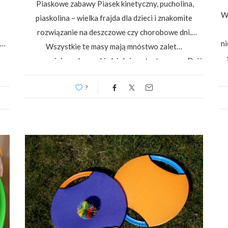
Piaskowe zabawy Piasek kinetyczny, pucholina,
Wł
piaskolina – wielka frajda dla dzieci i znakomite
rozwiązanie na deszczowe czy chorobowe dni.
n
Wszystkie te masy mają mnóstwo zalet…
usprawniają małe raczki, działają antystresowo. Dziś
przedstawiam Wam przepis na piasek domowej
e,
?
roboty. Potrzebujemy:8 szklanek mąki
kukurydzianej1,5…