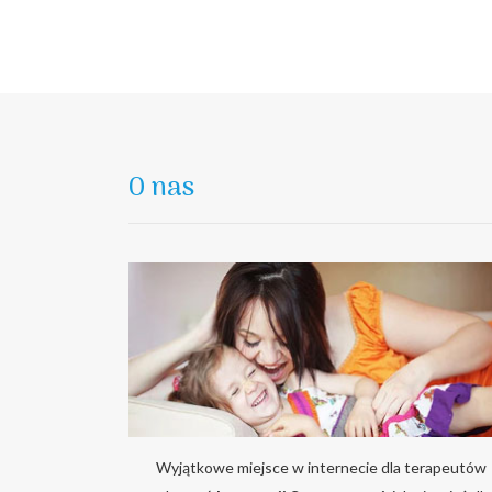
grafomotorycznychpłaska plastikowa tarczapię
kolorowych rysunków, które uatrakcyjnią zabawę
racji, iż w zestawie nie…
O nas
Wyjątkowe miejsce w internecie dla terapeutów