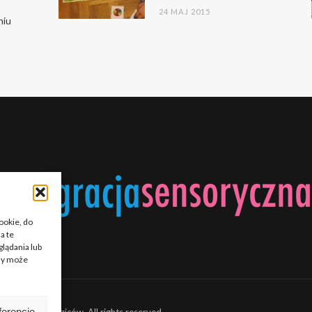
24 MAJ 2015
niu
cookie, do
a te
lądania lub
ody może
ferencje
erapeutów i rodziców.
All rights reserved.