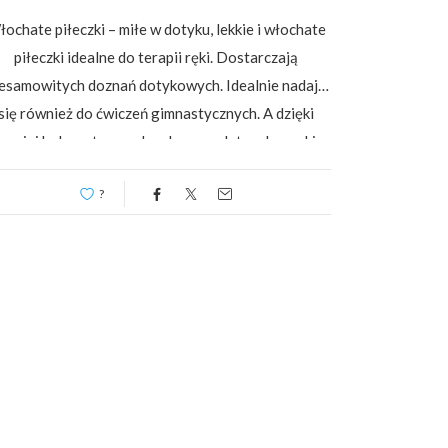
ochate piłeczki – miłe w dotyku, lekkie i włochate
piłeczki idealne do terapii ręki. Dostarczają
iesamowitych doznań dotykowych. Idealnie nadają
się również do ćwiczeń gimnastycznych. A dzięki
swojej kolorystyce są bardzo przydatne do nauki
kolorów.Piłeczki możemy wykorzystać do
?
następujących zabaw:Marsz…