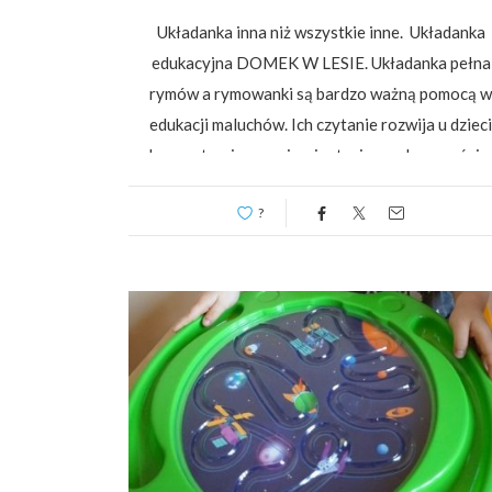
Układanka inna niż wszystkie inne. Układanka
edukacyjna DOMEK W LESIE. Układanka pełna
rymów a rymowanki są bardzo ważną pomocą w
edukacji maluchów. Ich czytanie rozwija u dzieci
koncentrację uwagi, orientację na płaszczyźnie,
wyobraźnię przestrzenną, ułatwia zapamiętywani
?
buduje poczucie rytmu oraz…