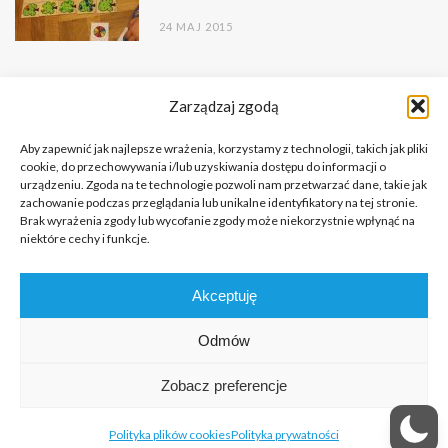
24 MAJ 2015
Zarządzaj zgodą
Aby zapewnić jak najlepsze wrażenia, korzystamy z technologii, takich jak pliki
cookie, do przechowywania i/lub uzyskiwania dostępu do informacji o
urządzeniu. Zgoda na te technologie pozwoli nam przetwarzać dane, takie jak
zachowanie podczas przeglądania lub unikalne identyfikatory na tej stronie.
Brak wyrażenia zgody lub wycofanie zgody może niekorzystnie wpłynąć na
niektóre cechy i funkcje.
Copyright © 2026 Portal o Integracji Sensorycznej dla terapeutów
Akceptuję
i rodziców.
All rights reserved.
Odmów
KILKA SŁÓW NA PRZYWITANIE
FUNDACJA
KONTAKT
Zobacz preferencje
REDAKCJA
POLITYKA PRYWATNOŚCI
POLITYKA PLIKÓW COOKIES (EU)
Polityka plików cookies
Polityka prywatności