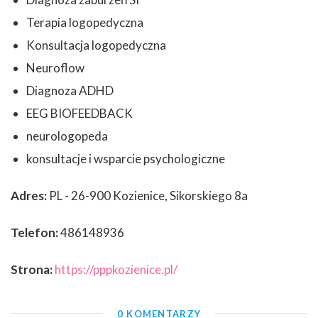
Terapia logopedyczna
Konsultacja logopedyczna
Neuroflow
Diagnoza ADHD
EEG BIOFEEDBACK
neurologopeda
konsultacje i wsparcie psychologiczne
Adres:
PL - 26-900 Kozienice, Sikorskiego 8a
Telefon:
486148936
Strona:
https://pppkozienice.pl/
0 KOMENTARZY