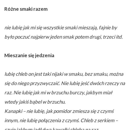
Różne smaki razem
nie lubię jak mi się wszystkie smaki mieszają, fajnie by
było poczuć najpierw jeden smak potem drugi, trzeci itd.
Mieszanie się jedzenia
lubię chleb on jest taki nijaki w smaku, bez smaku, można
się do niego przyzwyczaić. Nie lubię jeść dwóch rzeczy na
raz. Nie lubię jak mi w brzuchu burczy, jakbym miał
wtedy jakiś bąbel w brzuchu.
Kanapki – nie lubię, jak pomidor zmiesza się z czymś
innym, nie lubię połączenia z czymś. Chleb z serkiem –
czuję jakbym jadł dwa kawałki chleba na raz.