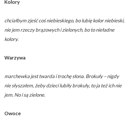
Kolory
chciałbym zjeść coś niebieskiego, bo lubię kolor niebieski,
nie jem rzeczy brązowych i zielonych, bo to nieładne
kolory.
Warzywa
marchewka jest twarda i trochę słona. Brokuły – nigdy
nie słyszałem, żeby dzieci lubiły brokuły, to ja też ich nie
jem. No i są zielone.
Owoce