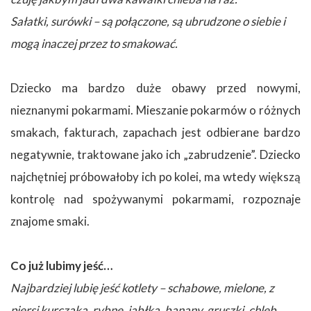
Sałatki, surówki – są połączone, są ubrudzone o siebie i
mogą inaczej przez to smakować.
Dziecko ma bardzo duże obawy przed nowymi,
nieznanymi pokarmami. Mieszanie pokarmów o różnych
smakach, fakturach, zapachach jest odbierane bardzo
negatywnie, traktowane jako ich „zabrudzenie”. Dziecko
najchętniej próbowałoby ich po kolei, ma wtedy większą
kontrolę nad spożywanymi pokarmami, rozpoznaje
znajome smaki.
Co już lubimy jeść…
Najbardziej lubię jeść kotlety – schabowe, mielone, z
piersi kurczaka, rybne, jabłka, banany, gruszki, chleb,