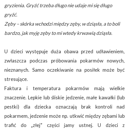
gryzienia. Gryźć trzeba długo nie udaje mi się długo
gryźć.
Zęby – skórka wchodzi między zęby, w dziąsła, a to boli
bardzo, jak myję zęby to mi wtedy krwawią dziąsła.
U dzieci występuje duża obawa przed udławieniem,
zwłaszcza podczas próbowania pokarmów nowych,
nieznanych. Samo oczekiwanie na posiłek może być
stresujące.
Faktura i temperatura pokarmów mają wielkie
znaczenie. Lepkie lub śliskie jedzenie, małe kawałki (lub
pestki) dla dziecka oznaczają brak kontroli nad
pokarmem, jedzenie może np. utkwić między zębami lub
trafić do „złej” części jamy ustnej. U dzieci z