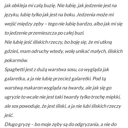
jak obkleja mi całą buzię. Nie lubię, jak jedzenie jest na
języku, lubię tylko jak jest na boku. Jedzenia może mi
wejść między zęby – tego nie lubię bardzo, albo jak mi się
to jedzenie przemieszcza po całej buzi.
Nie lubię jeść śliskich rzeczy, bo boję się, że mi utkną
gdzieś, mam odruchy wtedy, wolę unikać małych, śliskich
pokarmów.
Spaghetti jest z dużą warstwa sosu, co wygląda jak
galaretka, a ja nie lubię przecież galaretki. Pod tą
warstwą makaron wygląda na twardy, ale jak się go
ugryzie to wcale nie jest taki twardy tylko trochę miękki,
ale sos powoduje, że jest śliski, a ja nie lubi śliskich rzeczy
jeść.
Długo gryzę – bo moje zęby są do odgryzania, a nie do