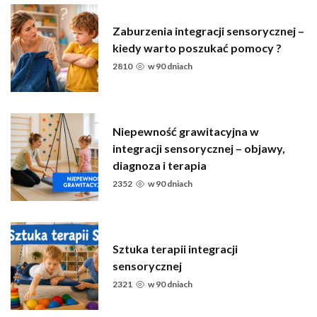
Zaburzenia integracji sensorycznej –
kiedy warto poszukać pomocy ?
2810
w
90 dniach
Niepewność grawitacyjna w
integracji sensorycznej – objawy,
diagnoza i terapia
2352
w
90 dniach
Sztuka terapii integracji
sensorycznej
2321
w
90 dniach