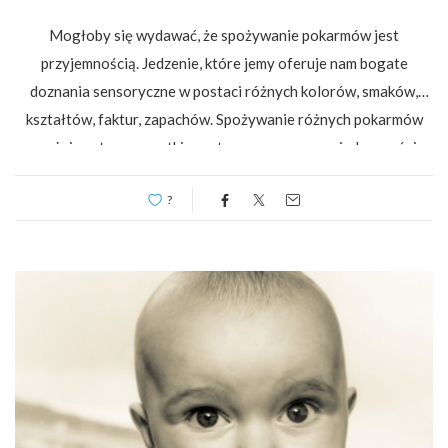
Mogłoby się wydawać, że spożywanie pokarmów jest
przyjemnością. Jedzenie, które jemy oferuje nam bogate
doznania sensoryczne w postaci różnych kolorów, smaków,
kształtów, faktur, zapachów. Spożywanie różnych pokarmów
angażuje zatem wszystkie systemy sensoryczne jednocześnie.
W przypadku dzieci z zaburzeniami przetwarzania
?
sensorycznego…