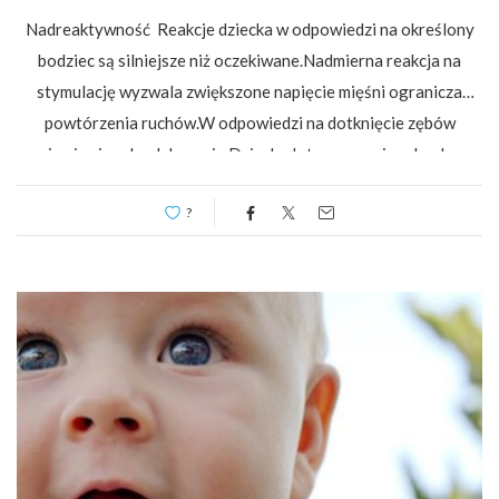
Nadreaktywność Reakcje dziecka w odpowiedzi na określony
bodziec są silniejsze niż oczekiwane.Nadmierna reakcja na
stymulację wyzwala zwiększone napięcie mięśni ogranicza
powtórzenia ruchów.W odpowiedzi na dotknięcie zębów
pojawia się odruch kąsania.Dziecko łatwo reaguje odruchem
wymiotnym.Reakcja dziecka jest zbyt silna w odpowiedzi na…
?