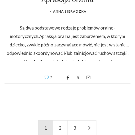
Apraksja oralna
-
ANNA SIERADZKA
Są dwa podstawowe rodzaje problemów oralno-
motorycznych.Apraksja oralna jest zaburzeniem, w którym
dziecko, zwykle późno zaczynające mówić, nie jest w stanie
odpowiednio skoordynować i/lub zainicjować ruchów szczęki,
ust i języka (tzw artykulatorów).Zaburzenia oralno-
motoryczne, które mogą mieć inne przyczyny niż apraksja
?
(np….
1
2
3