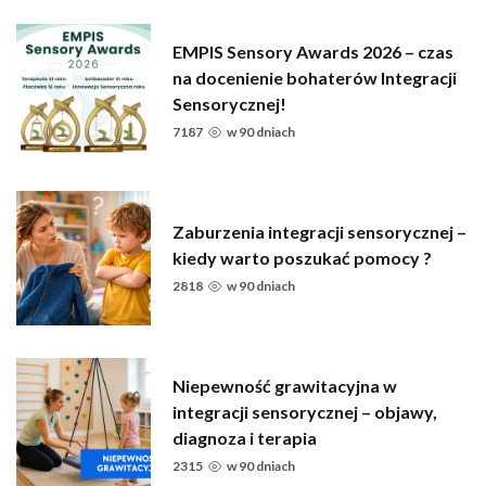
EMPIS Sensory Awards 2026 – czas
na docenienie bohaterów Integracji
Sensorycznej!
7187
w
90 dniach
Zaburzenia integracji sensorycznej –
kiedy warto poszukać pomocy ?
2818
w
90 dniach
Niepewność grawitacyjna w
integracji sensorycznej – objawy,
diagnoza i terapia
2315
w
90 dniach