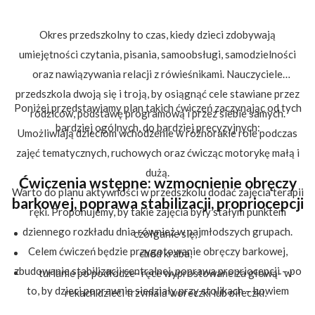
Okres przedszkolny to czas, kiedy dzieci zdobywają
umiejętności czytania, pisania, samoobsługi, samodzielności
oraz nawiązywania relacji z rówieśnikami. Nauczyciele
przedszkola dwoją się i troją, by osiągnąć cele stawiane przez
Poniżej przedstawiamy plan takich ćwiczeń zaczynając od tych
rodziców, podstawę programową i przez siebie samych.
bardziej ogólnych, do bardziej precyzyjnych:
Umożliwiają dzieciom wchodzenie w różnorakie role podczas
zajęć tematycznych, ruchowych oraz ćwicząc motorykę małą i
dużą.
Ćwiczenia wstępne: wzmocnienie obręczy
Warto do planu aktywności w przedszkolu dodać zajęcia terapii
barkowej, poprawa stabilizacji, propriocepcji
ręki. Proponujemy, by takie zajęcia były stałym punktem
dziennego rozkładu dnia również w najmłodszych grupach.
czołganie się,
Celem ćwiczeń będzie przygotowanie obręczy barkowej,
chód kraba,
zbudowanie stabilizacji centralnej, poprawa propriocepcji – po
turlanie po podłodze- ręce wyprostowane za głową- w
to, by dzieci poprawnie siedziały przy stolikach – bowiem
rękach dzieci trzymają woreczki lub piłeczki,
terapia ręki to nie tylko ćwiczenia motoryki małej i mozolne
chód na czworakach – powoli- zwracamy uwagę na