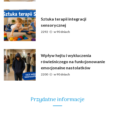
Sztuka terapii integracji
sensorycznej
2292
w
90 dniach
Wpływ hejtu i wykluczenia
rówieśniczego na funkcjonowanie
emocjonalne nastolatków
2200
w
90 dniach
Przydatne informacje