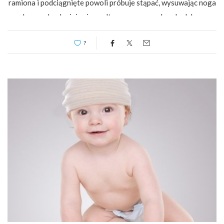
ramiona i podciągnięte powoli próbuje stąpać, wysuwając noga
do przodu, chwieje się, podtrzymywane pod pachy lub za
ramiona…
?