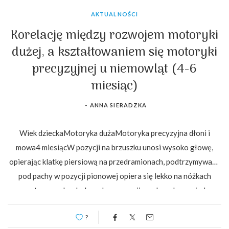
AKTUALNOŚCI
Korelację między rozwojem motoryki
dużej, a kształtowaniem się motoryki
precyzyjnej u niemowląt (4-6
miesiąc)
-
ANNA SIERADZKA
Wiek dzieckaMotoryka dużaMotoryka precyzyjna dłoni i
mowa4 miesiącW pozycji na brzuszku unosi wysoko głowę,
opierając klatkę piersiową na przedramionach, podtrzymywane
pod pachy w pozycji pionowej opiera się lekko na nóżkach
wyprostowanych w kolanach, w pozycji na plecach unosi głowę
i…
?