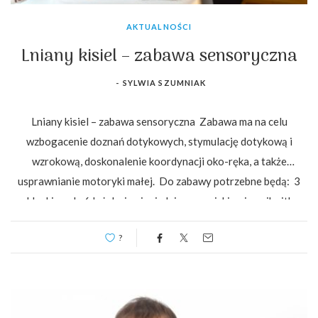
AKTUALNOŚCI
Lniany kisiel – zabawa sensoryczna
-
SYLWIA SZUMNIAK
Lniany kisiel – zabawa sensoryczna Zabawa ma na celu
wzbogacenie doznań dotykowych, stymulację dotykową i
wzrokową, doskonalenie koordynacji oko-ręka, a także
usprawnianie motoryki małej. Do zabawy potrzebne będą: 3
szklanki wody 6 łyżek siemienia lnianego niski pojemnik sitko,
chochla, szczypce, łyżka małe pojemniczki do przelewania małe
?
przedmioty…