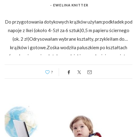
-
EWELINA KNITTER
Do przygotowania dotykowych krążków użyłam:podkładek pod
napoje z Ikei (około 4-5zł za 6 sztuk)0,5 m papieru ściernego
(ok. 2 zł)Odrysowałam wybrane kształty, przykleiłam do
krążków i gotowe.Zośka wodziła paluszkiem po kształtach
(uruchamia pamięc dotykową, dzięki czemu lepiej zapamięta
dany kształt);…
?