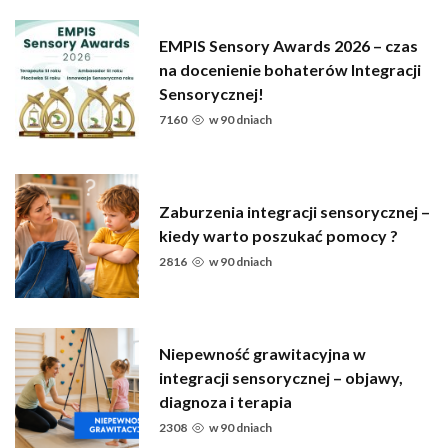
EMPIS Sensory Awards 2026 – czas
na docenienie bohaterów Integracji
Sensorycznej!
7160
w
90 dniach
Zaburzenia integracji sensorycznej –
kiedy warto poszukać pomocy ?
2816
w
90 dniach
Niepewność grawitacyjna w
integracji sensorycznej – objawy,
diagnoza i terapia
2308
w
90 dniach