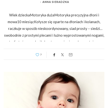
-
ANNA SIERADZKA
Wiek dzieckaMotoryka dużaMotoryka precyzyjna dłoni i
mowa10 miesiącKołysze się oparte na dłoniach i kolanach,
raczkuje w sposób nieskoordynowany, siad prosty – siedzi
swobodnie z prostymi plecami i luźno wyprostowanymi nogami,
potrafi stać przez chwilę bez trzymania się podpory, stojąc w…
?