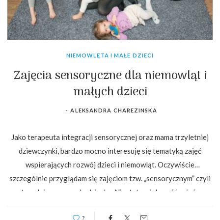
NIEMOWLĘTA I MAŁE DZIECI
Zajęcia sensoryczne dla niemowląt i
małych dzieci
-
ALEKSANDRA CHAREZINSKA
Jako terapeuta integracji sensorycznej oraz mama trzyletniej
dziewczynki, bardzo mocno interesuję się tematyką zajęć
wspierających rozwój dzieci i niemowląt. Oczywiście
szczególnie przyglądam się zajęciom tzw. „sensorycznym” czyli
stymulującym zmysły dziecka. Niestety większość zajęć w
których uczestniczyłam razem z córką, nie…
?