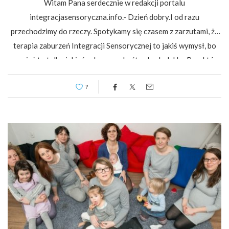
Witam Pana serdecznie w redakcji portalu
integracjasensoryczna.info.- Dzień dobry.I od razu
przechodzimy do rzeczy. Spotykamy się czasem z zarzutami, że
terapia zaburzeń Integracji Sensorycznej to jakiś wymysł, bo
przecież to tylko jakieś zabawy na huśtawkach. Jakby Pan, który
związany jest…
?