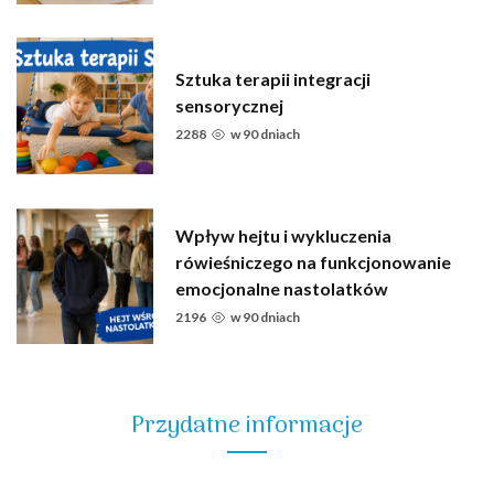
Sztuka terapii integracji
sensorycznej
2288
w
90 dniach
Wpływ hejtu i wykluczenia
rówieśniczego na funkcjonowanie
emocjonalne nastolatków
2196
w
90 dniach
Przydatne informacje