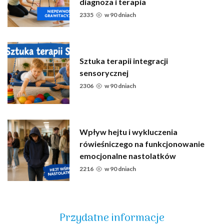
diagnoza i terapia
2335
w
90 dniach
Sztuka terapii integracji
sensorycznej
2306
w
90 dniach
Wpływ hejtu i wykluczenia
rówieśniczego na funkcjonowanie
emocjonalne nastolatków
2216
w
90 dniach
Przydatne informacje