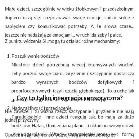
Małe dzieci, szczególnie w wieku żłobkowym i przedszkolnym,
dopiero uczą się: rozpoznawać swoje emocje, radzić sobie z
napięciem czy komunikować potrzeby. A że słowa czasem
jeszcze nie nadążają za emocjami… w ruch idą zęby i palce.
Z punktu widzenia SI, mogą tu działać różne mechanizmy:
Poszukiwanie bodźców
Niektóre dzieci potrzebują więcej intensywnych wrażeń,
żeby poczuć swoje ciało. Gryzienie i szczypanie dostarcza
bardzo wyraźnych bodźców dotykowych i
proprioceptywnych (czyli czucia głębokiego). To trochę jak
Czy to tylko integracja sensoryczna?
„podkręcenie głośności” w układzie nerwowym.
Nadwrażliwość i przeciążenie
Nie zawsze. I tu ważna rzecz: szczypanie i gryzienie nie mają
Paradoksalnie
inne dzieci reagują tak, bo mają za dużo
jednej przyczyny.
bodźców. Hałas, tłum, zmiana planu… i układ nerwowy mówi:
„Nie ogarniam!”. Wtedy szczypnięcie może być formą
Oprócz integracji sensorycznej mogą wchodzić w grę: