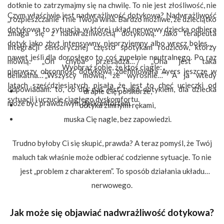
dotknie to zatrzymajmy się na chwilę. To nie jest złośliwość, nie
Czym właściwie jest nadwrażliwość dotykowa? Nadwrażliwość
„rozpieszczanie” i nie Twoja wina. Bardzo możliwe, że dzieciątko
dotykowa to sytuacja, w której układ nerwowy dziecka odbiera
zmaga się z nadwrażliwością dotykową. Jako terapeuta
dotyk jako zbyt intensywny, nieprzyjemny albo wręcz bolesny,
integracji sensorycznej często spotykam rodziców, którzy
nawet jeśli dla dorosłego to coś zupełnie neutralnego. Po raz
mówią: „On chyba przesadza…”/ „Ona jest taka
Wyobraź sobie, że ktoś ciągle:
pierwszy obronność dotykową zdefiniowała Ayers jeszcze w
delikatna…”„Wszyscy mówią, że wyrośnie…” A ja wtedy
latach sześćdziesiątych, pisała że jest to chęć ucieczki od
odpowiadam: to, co dla nas jest tylko dotykiem, dla dziecka
drapie Cię po skórze,
sytuacji i uczucie ciągłego dyskomfortu.
może być prawdziwym dyskomfortem.
dotyka zimnymi rękami,
muska Cię nagle, bez zapowiedzi.
Trudno byłoby Ci się skupić, prawda? A teraz pomyśl, że Twój
maluch tak właśnie może odbierać codzienne sytuacje. To nie
jest „problem z charakterem”. To sposób działania układu
nerwowego.
Jak może się objawiać nadwrażliwość dotykowa?