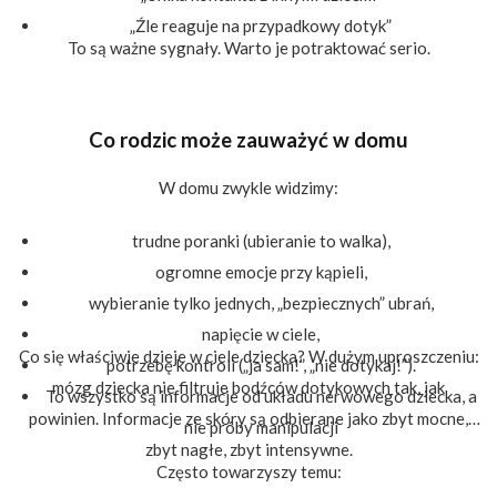
„Źle reaguje na przypadkowy dotyk”
To są ważne sygnały. Warto je potraktować serio.
Co rodzic może zauważyć w domu
W domu zwykle widzimy:
trudne poranki (ubieranie to walka),
ogromne emocje przy kąpieli,
wybieranie tylko jednych, „bezpiecznych” ubrań,
napięcie w ciele,
Co się właściwie dzieje w ciele dziecka? W dużym uproszczeniu:
potrzebę kontroli („ja sam!”, „nie dotykaj!”).
mózg dziecka nie filtruje bodźców dotykowych tak, jak
To wszystko są informacje od układu nerwowego dziecka, a
powinien. Informacje ze skóry są odbierane jako zbyt mocne,
nie próby manipulacji
zbyt nagłe, zbyt intensywne.
Często towarzyszy temu: