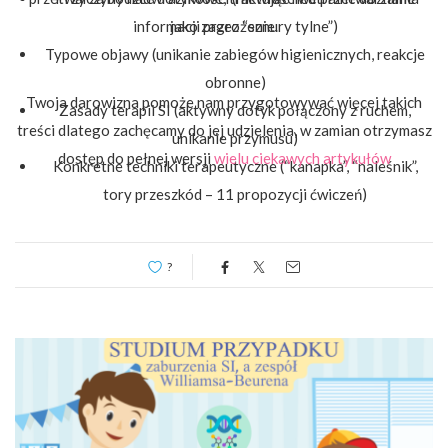
informacji przez “sznury tylne”)
jako zagrożenie.
Typowe objawy (unikanie zabiegów higienicznych, reakcje
obronne)
Twoja darowizna pomoże nam przygotowywać więcej takich
Zasady terapii SI (aktywny dotyk połączony z ruchem,
treści dlatego zachęcamy do jej udzielenia, w zamian otrzymasz
unikanie przymusu)
dostęp do pełnej wersji
wielu ciekawych artykułów
Konkretne techniki terapeutyczne (“kanapka”, “naleśnik”,
tory przeszkód – 11 propozycji ćwiczeń)
Rolę sprzętu terapeutycznego w organizowaniu bodźców
?