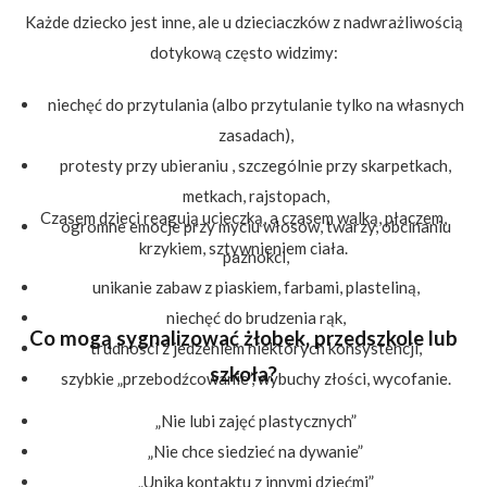
Każde dziecko jest inne, ale u dzieciaczków z nadwrażliwością
dotykową często widzimy:
niechęć do przytulania (albo przytulanie tylko na własnych
zasadach),
protesty przy ubieraniu , szczególnie przy skarpetkach,
metkach, rajstopach,
Czasem dzieci reagują ucieczką, a czasem walką, płaczem,
ogromne emocje przy myciu włosów, twarzy, obcinaniu
krzykiem, sztywnieniem ciała.
paznokci,
unikanie zabaw z piaskiem, farbami, plasteliną,
niechęć do brudzenia rąk,
Co mogą sygnalizować żłobek, przedszkole lub
trudności z jedzeniem niektórych konsystencji,
szkoła?
szybkie „przebodźcowanie”, wybuchy złości, wycofanie.
„Nie lubi zajęć plastycznych”
„Nie chce siedzieć na dywanie”
„Unika kontaktu z innymi dziećmi”