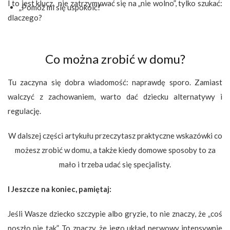
I to jest klucz,
nie zatrzymywać się na „nie wolno”, tylko szukać:
„Pomóż mi się uspokoić!”
dlaczego?
Co można zrobić w domu?
Tu zaczyna się dobra wiadomość: naprawdę sporo. Zamiast
walczyć z zachowaniem, warto dać dziecku alternatywy i
regulację.
W dalszej części artykułu przeczytasz praktyczne wskazówki co
możesz zrobić w domu, a także kiedy domowe sposoby to za
mało i trzeba udać się specjalisty.
I Jeszcze na koniec, pamiętaj:
Jeśli Wasze dziecko szczypie albo gryzie, to nie znaczy, że „coś
poszło nie tak”. To znaczy, że jego układ nerwowy intensywnie