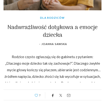
DLA RODZICÓW
Nadwrażliwość dotykowa a emocje
dziecka
-
JOANNA SAWSKA
Rodzice często zgłaszają się do gabinetu z pytaniem:
„Dlaczego moje dziecko tak się zachowuje?”. Dlaczego zwykłe
mycie głowy kończy się płaczem, ubieranie jest codziennym
źródłem napięcia, dziecko złości się lub wycofuje w sytuacjach,
które dla innych dzieci są neutralne. Bardzo często u podstaw
tych trudności leży nadwrażliwość dotykowa, czyli sposób, w
?
jaki układ nerwowy dziecka […]