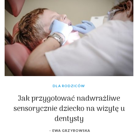
zmiany mogą prowadzić do
problemów z sercem
oraz
zwiększonego
ryzyka udarów i zawałów
. Dzieci z zespołem
Williamsa mogą mieć także
wady układu moczowego
, takie jak
zwężenie aorty zstępującej, oraz problemy z nerkami, co
prowadzi do częstomoczu i zakażeń dróg moczowych. Często
występują również
zaburzenia wzroku
, takie jak zez i
nadwzroczność, oraz
problemy z tarczycą i
metabolizmem
. U
dzieci z zespołem Williamsa często obserwuje się
opóźnienia w
rozwoju motorycznym
oraz
trudności behawioralne,
takie
jak
lęki i nietypowe zachowania
.
DLA RODZICÓW
Jak przygotować nadwrażliwe
sensorycznie dziecko na wizytę u
dentysty
-
EWA GRZYBOWSKA