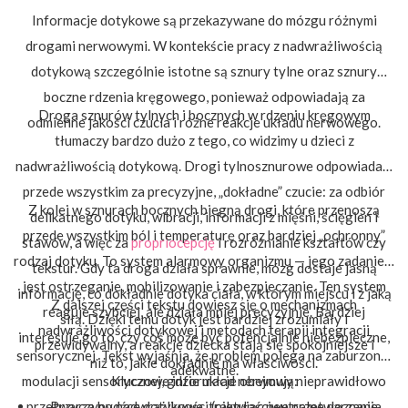
Informacje dotykowe są przekazywane do mózgu różnymi
drogami nerwowymi. W kontekście pracy z nadwrażliwością
dotykową szczególnie istotne są sznury tylne oraz sznury
boczne rdzenia kręgowego, ponieważ odpowiadają za
Droga sznurów tylnych i bocznych w rdzeniu kręgowym
odmienne jakości czucia i różne reakcje układu nerwowego.
tłumaczy bardzo dużo z tego, co widzimy u dzieci z
nadwrażliwością dotykową. Drogi tylnosznurowe odpowiadają
przede wszystkim za precyzyjne, „dokładne” czucie: za odbiór
Z kolei w sznurach bocznych biegną drogi, które przenoszą
delikatnego dotyku, wibracji, informacji z mięśni, ścięgien i
przede wszystkim ból i temperaturę oraz bardziej „ochronny”
stawów, a więc za
propriocepcję
i rozróżnianie kształtów czy
rodzaj dotyku. To system alarmowy organizmu — jego zadaniem
tekstur. Gdy ta droga działa sprawnie, mózg dostaje jasną
jest ostrzeganie, mobilizowanie i zabezpieczanie. Ten system
informację, co dokładnie dotyka ciała, w którym miejscu i z jaką
Z dalszej części tekstu dowiesz się o mechanizmach
reaguje szybciej, ale działa mniej precyzyjnie. Bardziej
siłą. Dzięki temu dotyk jest bardziej zrozumiały i
nadwrażliwości dotykowej i metodach terapii integracji
interesuje go to, czy coś może być potencjalnie niebezpieczne,
przewidywalny, a reakcje dziecka stają się spokojniejsze i
sensorycznej. Tekst wyjaśnia, że problem polega na zaburzonej
niż to, jakie dokładnie ma właściwości.
adekwatne.
modulacji sensorycznej, gdzie układ nerwowy nieprawidłowo
Kluczowe informacje obejmują:
przetwarza bodźce dotykowe, traktując neutralne doznania
Przyczyny nadwrażliwości (niewłaściwe przetwarzanie