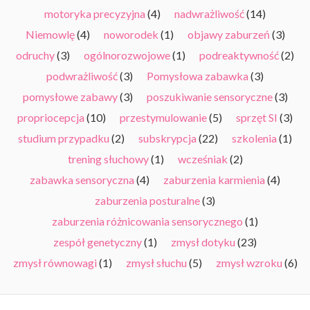
motoryka precyzyjna
(4)
nadwrażliwość
(14)
Niemowlę
(4)
noworodek
(1)
objawy zaburzeń
(3)
odruchy
(3)
ogólnorozwojowe
(1)
podreaktywność
(2)
podwrażliwość
(3)
Pomysłowa zabawka
(3)
pomysłowe zabawy
(3)
poszukiwanie sensoryczne
(3)
propriocepcja
(10)
przestymulowanie
(5)
sprzęt SI
(3)
studium przypadku
(2)
subskrypcja
(22)
szkolenia
(1)
trening słuchowy
(1)
wcześniak
(2)
zabawka sensoryczna
(4)
zaburzenia karmienia
(4)
zaburzenia posturalne
(3)
zaburzenia różnicowania sensorycznego
(1)
zespół genetyczny
(1)
zmysł dotyku
(23)
zmysł równowagi
(1)
zmysł słuchu
(5)
zmysł wzroku
(6)