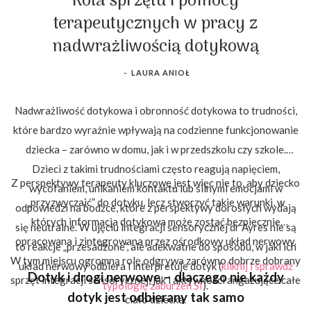
Rola sprzętu i pomocy
terapeutycznych w pracy z
nadwrażliwością dotykową
-
LAURA ANIOŁ
Nadwrażliwość dotykowa i obronność dotykowa to trudności,
które bardzo wyraźnie wpływają na codzienne funkcjonowanie
dziecka – zarówno w domu, jak i w przedszkolu czy szkole.
Dzieci z takimi trudnościami często reagują napięciem,
Z perspektywy terapeuty kluczowe jest więc nie to, aby dziecko
wycofaniem, unikaniem kontaktu lub silnymi emocjami w
„przyzwyczaić” do dotyku, lecz stworzyć takie warunki, w
odpowiedzi na bodźce, które z perspektywy dorosłych wydają
których informacja dotykowa może zostać bezpiecznie
się neutralne. W ujęciu integracji sensorycznej dr Ayres nie są
opracowana i zintegrowana przez ośrodkowy układ nerwowy.
to reakcje „przesadzone”, ale adekwatne do sposobu, w jaki ich
W tym miejscu ogromną rolę odgrywa zarówno dobrze dobrany
układ nerwowy odbiera i interpretuje dotyk (
kliknij i sprawdź
Dotyk i drogi nerwowe – dlaczego nie każdy
sprzęt integracji sensorycznej, jak i aktywności angażujące całe
typologię zaburzeń SI
).
dotyk jest odbierany tak samo
ciało dziecka.