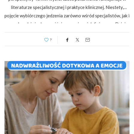
literaturze specjalistycznej i praktyce klinicznej. Niestety,
pojęcie wybiórczego jedzenia zarówno wśród specjalistów, jak i
samych rodziców bywa różnie rozumiane i definiowane. Dzieje
się tak ponieważ aktualnie nie dysponujemy jedną uniwersalną
?
definicją wybiórczości pokarmowej czy jednoznacznymi
kryteriami diagnostycznymi. Przyjrzyjmy się jednak jak
rozumiana […]