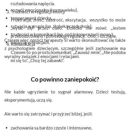
rozładowania napięcia.
rozwój emocjonalny (norma wieku),
Trudności w regulacji emocji
temperament dziecka,
Frustracja, złość, zazdrość, ekscytacja,
wszystko to może
sytuacja w grupie (np. żłobek/przedszkole),
„wylać się” przez ciało. Dziecko nie mówi: „Jestem
trudności w komunikacji (np. opóźniony rozwój mowy),
przebodźcowany i potrzebuję regulacji”. Ono… szczypie.
Czasem więc oprócz terapeuty SI warto skonsultować się także
napięcia w relacjach.
Komunikacja
z psychologiem dziecięcym, szczególnie jeśli zachowanie ma
Czasem to po prostu komunikat: „Zauważ mnie”, „Nie podoba
wyraźny związek z emocjami i relacjami.
mi się to”, „Chcę tej zabawki”.
Co powinno zaniepokoić?
Nie każde ugryzienie to sygnał alarmowy. Dzieci testują,
eksperymentują, uczą się.
Ale warto się zatrzymać i przyjrzeć bliżej, jeśli:
zachowania są bardzo częste i intensywne,