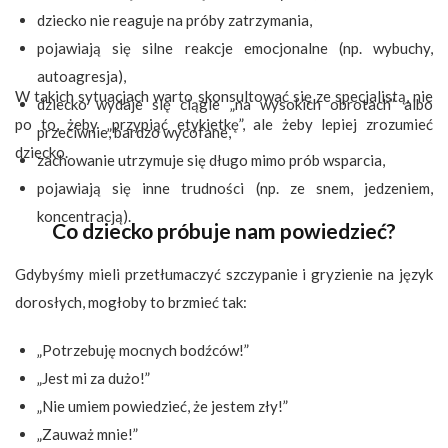
dziecko nie reaguje na próby zatrzymania,
pojawiają się silne reakcje emocjonalne (np. wybuchy,
autoagresja),
W takich sytuacjach warto skonsultować się ze specjalistą, nie
dziecko wydaje się ciągle „na wysokich obrotach” albo
po to, żeby „przypiąć etykietkę”, ale żeby lepiej zrozumieć
przeciwnie, bardzo wycofane,
dziecko.
zachowanie utrzymuje się długo mimo prób wsparcia,
pojawiają się inne trudności (np. ze snem, jedzeniem,
koncentracją).
Co dziecko próbuje nam powiedzieć?
Gdybyśmy mieli przetłumaczyć szczypanie i gryzienie na język
dorosłych, mogłoby to brzmieć tak:
„Potrzebuję mocnych bodźców!”
„Jest mi za dużo!”
„Nie umiem powiedzieć, że jestem zły!”
„Zauważ mnie!”