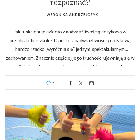
rozpoznać?
-
WERONIKA ANDRZEJCZYK
Jak funkcjonuje dziecko z nadwrażliwością dotykową w
przedszkolu i szkole? Dziecko z nadwrażliwością dotykową
bardzo rzadko „wyróżnia się” jednym, spektakularnym
zachowaniem. Znacznie częściej jego trudności ujawniają się w
serii drobnych, powtarzalnych reakcji, które w ciągu dnia
szkolnego lub przedszkolnego stopniowo narastają. To właśnie
?
ta kumulacja mikrosytuacji sprawia, że funkcjonowanie dziecka
bywa postrzegane jako trudne, chaotyczne […]