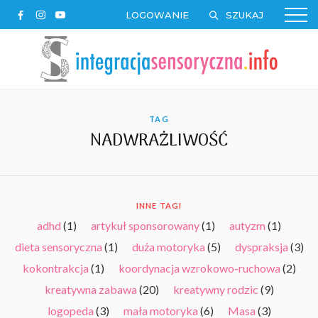
LOGOWANIE
TAG
NADWRAŻLIWOŚĆ
INNE TAGI
adhd
(1)
artykuł sponsorowany
(1)
autyzm
(1)
dieta sensoryczna
(1)
duża motoryka
(5)
dyspraksja
(3)
kokontrakcja
(1)
koordynacja wzrokowo-ruchowa
(2)
kreatywna zabawa
(20)
kreatywny rodzic
(9)
logopeda
(3)
mała motoryka
(6)
Masa
(3)