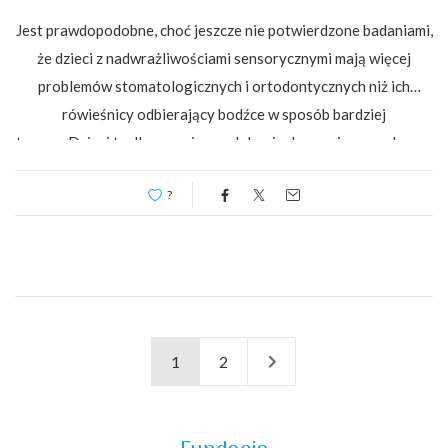
Jest prawdopodobne, choć jeszcze nie potwierdzone badaniami,
że dzieci z nadwrażliwościami sensorycznymi mają więcej
problemów stomatologicznych i ortodontycznych niż ich
rówieśnicy odbierający bodźce w sposób bardziej
typowy.Dzieci te długo mają upodobanie do ssania smoczka czy
karmienia butelką, gdyż czynności te…
?
1
2