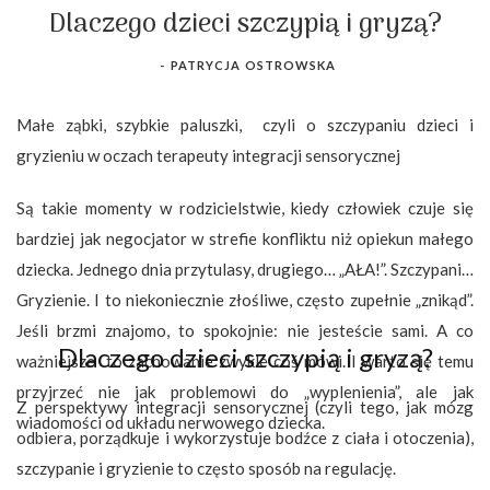
Dlaczego dzieci szczypią i gryzą?
-
PATRYCJA OSTROWSKA
Małe ząbki, szybkie paluszki,
czyli o szczypaniu dzieci i
gryzieniu w oczach terapeuty integracji sensorycznej
Są takie momenty w rodzicielstwie, kiedy człowiek czuje się
bardziej jak negocjator w strefie konfliktu niż opiekun małego
dziecka. Jednego dnia przytulasy, drugiego… „AŁA!”. Szczypanie.
Gryzienie. I to niekoniecznie złośliwe, często zupełnie „znikąd”.
Jeśli brzmi znajomo, to spokojnie: nie jesteście sami. A co
Dlaczego dzieci szczypią i gryzą?
ważniejsze
to zachowanie zwykle coś mówi. I warto się temu
przyjrzeć nie jak problemowi do „wyplenienia”, ale jak
Z perspektywy integracji sensorycznej (czyli tego, jak mózg
wiadomości od układu nerwowego dziecka.
odbiera, porządkuje i wykorzystuje bodźce z ciała i otoczenia),
szczypanie i gryzienie to często sposób na regulację.