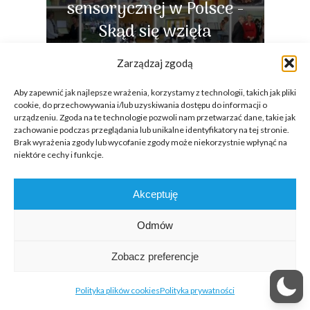
sensorycznej w Polsce -
Skąd się wzięła
10.03.2025
Zarządzaj zgodą
Aby zapewnić jak najlepsze wrażenia, korzystamy z technologii, takich jak pliki
cookie, do przechowywania i/lub uzyskiwania dostępu do informacji o
urządzeniu. Zgoda na te technologie pozwoli nam przetwarzać dane, takie jak
Popularne artykuły
zachowanie podczas przeglądania lub unikalne identyfikatory na tej stronie.
Brak wyrażenia zgody lub wycofanie zgody może niekorzystnie wpłynąć na
niektóre cechy i funkcje.
EMPIS Sensory Awards 2026 – czas
Akceptuję
na docenienie bohaterów Integracji
Sensorycznej!
Odmów
6366
w
90 dniach
Zobacz preferencje
Polityka plików cookies
Polityka prywatności
Zaburzenia integracji sensorycznej –